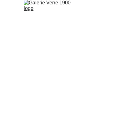
CONDITIONS GÉNÉRAL
Les présentes Conditions Générales de Vente (CGV) régisse
Chatelets, 61290 L'Home-Chamondot, immatriculée au reg
ou morale, souhaitant effectuer un achat via le site internet
1. Champ d’application