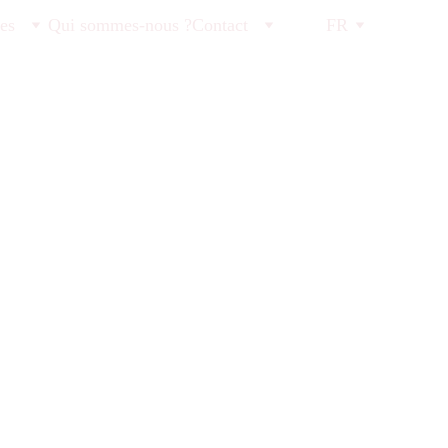
tes
Qui sommes-nous ?
Contact
FR
id Brune, dont le siège social est situé à 3, Les 
ès dénommée « le vendeur », et toute personne, physique 