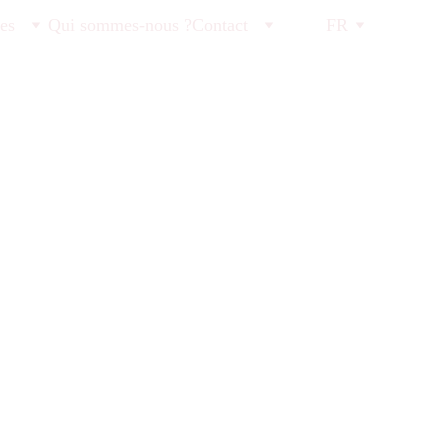
tes
Qui sommes-nous ?
Contact
FR