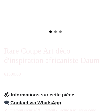
Rare Coupe Art déco
d'inspiration africaniste Daum
€1500.00
📬
Informations sur cette pièce
🗨️
Contact via WhatsApp
✔ Paiement sécurisé & virement • Secure payment & bank