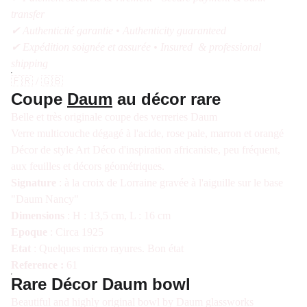
transfer
✔ Authenticité garantie • Authenticity guaranteed
✔ Expédition soignée et assurée • Insured & professional
shipping
🇫🇷 / 🇬🇧
Coupe
Daum
au décor rare
Belle et très originale coupe des verreries Daum
Verre multicouche dégagé à l'acide, rose pale, marron et orangé
Décor de style Art Déco d'inspiration africaniste, peu fréquent,
aux feuilles et décors géométriques.
Signature
: à la croix de Lorraine gravée à l'aiguille sur le base
"Daum Nancy"
Dimensions
: H : 13,5 cm, L : 16 cm
Epoque
: Circa 1925
Etat
: Quelques micro rayures. Bon état
Reference :
61
Rare Décor Daum bowl
Beautiful and highly original bowl by Daum glassworks