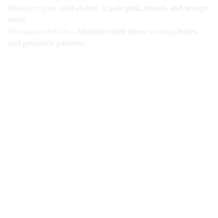
Multilayer glass,
acid-etched
, in
pale pink, brown, and orange
tones
.
Uncommon Art Déco
Africanist-style décor
featuring
leaves
and geometric patterns
.
Galerie d'antiquités spécialisée en verre Art 
Nouveau et Art Déco à Paris. Visite sur Rdv 
uniquement
Nous joindre
07-49-40-49-34
contact@verre1900.com
Fiche de contact