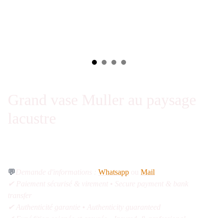
Grand vase Muller au paysage
lacustre
💬
Demande d'informations :
Whatsapp
ou
Mail
✔ Paiement sécurisé & virement • Secure payment & bank
transfer
✔ Authenticité garantie • Authenticity guaranteed