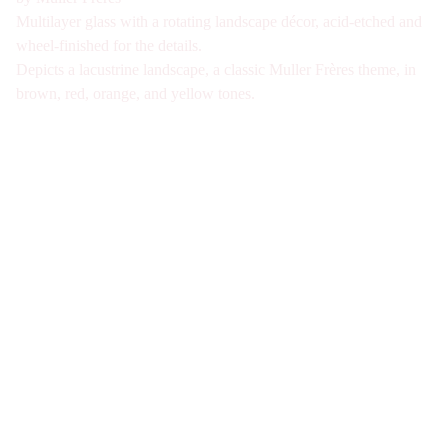
Multilayer glass with a rotating landscape décor, acid-etched and
wheel-finished for the details.
Depicts a lacustrine landscape, a classic Muller Frères theme, in
brown, red, orange, and yellow tones.
Galerie d'antiquités spécialisée en verre Art 
Nouveau et Art Déco à Paris. Visite sur Rdv 
uniquement
Nous joindre
07-49-40-49-34
contact@verre1900.com
Fiche de contact