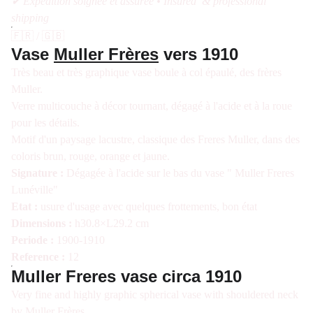
✔ Expédition soignée et assurée • Insured & professional
shipping
🇫🇷 / 🇬🇧
Vase
Muller Frères
vers 1910
Très beau et très graphique vase boule à col épaulé, des frères
Muller.
Verre multicouche à décor tournant, dégagé à l'acide et à la roue
pour les détails.
Motif d'un paysage lacustre, classique des Freres Muller, dans des
coloris brun, rouge, orange et jaune.
Signature :
Dégagée à l'acide sur le bas du vase " Muller Freres
Lunéville"
Etat :
usure d'usage avec quelques frottements, bon état
Dimensions :
h30.8×L29.2 cm
Periode :
1900-1910
Reference :
12
Muller Freres vase circa 1910
Very fine and highly graphic spherical vase with shouldered neck
by Muller Frères