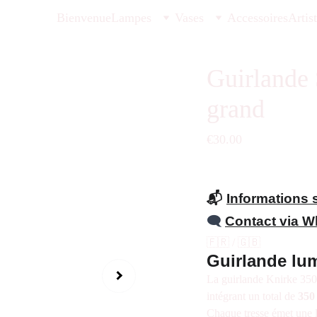
Bienvenue
Lampes
Vases
Accessoires
Artis
Guirlande 
grand
€30.00
📬
Informations s
🗨️
Contact via 
🇫🇷 / 🇬🇧
Guirlande lum
La guirlande Knirke 350
intégrant un total de
350
Chaque tresse émet une l