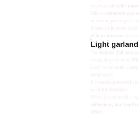
vos vases
de taille moy
Elle est
alimentée par s
utilisation prolongée sans
Placée à l’intérieur d’u
et la profondeur
du ver
Light garland
The
Knirke 350
light g
containing a total of
350
Each strand emits a
soft
large vases
.
It is
mains powered
via
need for batteries
.
When placed inside a va
reflections, and depth o
effect
.