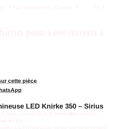
tes
Qui sommes-nous ?
Contact
FR
Sirius pour vase moyen à
ur cette pièce
WhatsApp
ineuse LED Knirke 350 – Sirius
 de Sirius est composée de
15 tresses fines
et souples,
 micro-LED
.
umière douce et chaleureuse, parfaite pour mettre en valeur