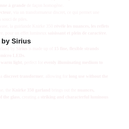
enne à grande
de façon homogène.
ecteur
, via un transformateur discret, ce qui permet une
 souci de piles.
n vase, la guirlande Knirke 350
révèle les nuances, les reflets
re, pour un effet lumineux
saisissant et plein de caractère
.
 by Sirius
arland by
Sirius
is made up of
15 fine, flexible strands
 micro LEDs
.
, warm light
, perfect for
evenly illuminating medium to
 a
discreet transformer
, allowing for
long use without the
se, the
Knirke 350 garland
brings out the
nuances,
f the glass
, creating a
striking and characterful luminous