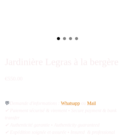
Jardinière Legras à la bergère
€550.00
💬
Demande d'informations :
Whatsapp
ou
Mail
✔ Paiement sécurisé & virement • Secure payment & bank
transfer
✔ Authenticité garantie • Authenticity guaranteed
✔ Expédition soignée et assurée • Insured & professional