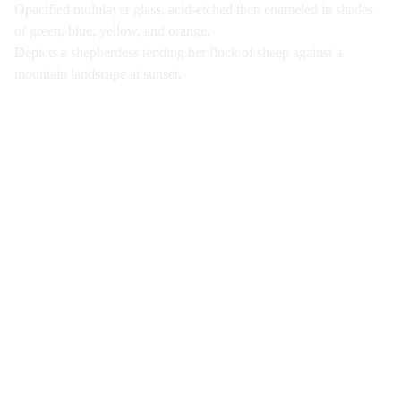
Opacified multilayer glass, acid-etched then enameled in shades
of green, blue, yellow, and orange.
Depicts a shepherdess tending her flock of sheep against a
mountain landscape at sunset.
Galerie d'antiquités spécialisée en verre Art 
Nouveau et Art Déco à Paris. Visite sur Rdv 
uniquement
Nous joindre
07-49-40-49-34
contact@verre1900.com
Fiche de contact