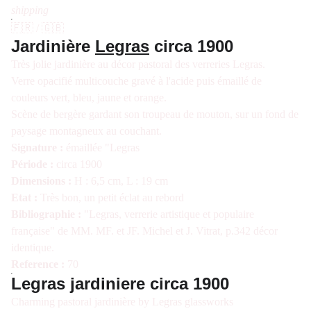
shipping
🇫🇷 / 🇬🇧
Jardinière
Legras
circa 1900
Très jolie jardinière au décor pastoral des verreries Legras.
Verre opacifié multicouche gravé à l'acide puis émaillé de
couleurs vert, bleu, jaune et orange.
Scène de bergère gardant son troupeau de mouton, sur un fond de
paysage montagneux au couchant.
Signature :
émaillée "Legras
Période :
circa 1900
Dimensions :
H : 6,5 cm, L : 19 cm
Etat :
Très bon, un petit éclat au rebord
Bibliographie :
"Legras, verrerie artistique et populaire
française" de MM. MF. et JF. Michel et J. Vitrat, p.342 décor
identique.
Reference :
70
Legras jardiniere circa 1900
Charming pastoral jardinière by Legras glassworks