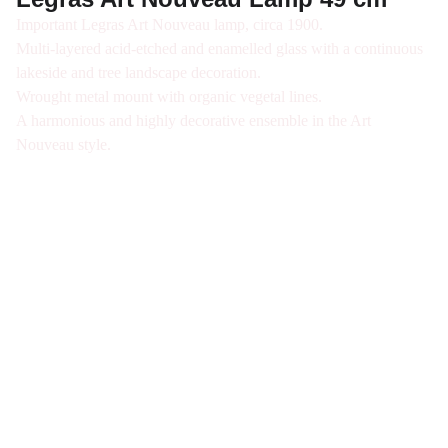
Important Legras Art Nouveau lamp, circa 1900.
Multi-layered acid-etched and enamelled glass with a continuous
lakeside and tree landscape decoration.
Wrought metal mount with organic vegetal lines.
A harmonious and highly decorative ensemble in the Art
Nouveau style.
Galerie d'antiquités spécialisée en verre Art 
Nouveau et Art Déco à Paris. Visite sur Rdv 
uniquement
Nous joindre