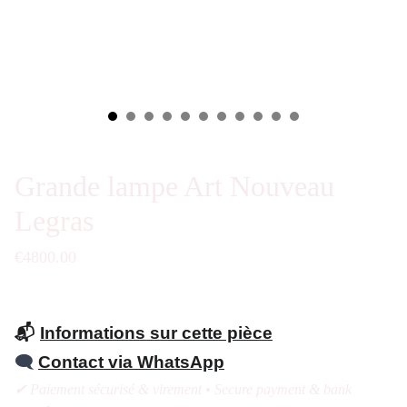
Grande lampe Art Nouveau
Legras
€4800.00
📬
Informations sur cette pièce
🗨️
Contact via WhatsApp
✔ Paiement sécurisé & virement • Secure payment & bank