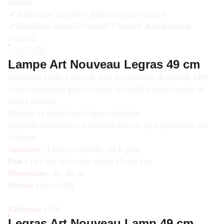
transfer
✔ Authenticité garantie • Authenticity guaranteed
✔ Expédition soignée et assurée • Insured & professional
shipping
🇫🇷 / 🇬🇧
Lampe Art Nouveau Legras 49 cm
Importante lampe Legras de style Art Nouveau de période 1900
Verre multicouche gravé à l'acide et émaillé à décor lacustre et
arboré tournant
Monture en métal forgé à lignes végétales.
Ensemble harmonieux et décoratif dans un style pleinement Art
Nouveau
Signature :
Legras en émaillé, sur le pied
État :
Très bon état, corde visible à l'abat jour
Dimensions :
H : 49 cm
Période :
circa 1900
Référence :
106
Legras Art Nouveau Lamp 49 cm