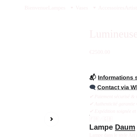
Bienvenue
Lampes
Vases
Accessoires
Artis
Lumineuse
€2500.00
📬
Informations s
🗨️
Contact via 
✔ Paiement sécurisé & v
✔ Authenticité garantie 
✔ Expédition soignée et
🇫🇷 / 🇬🇧
Lampe
Daum
Lampe dans le style Art