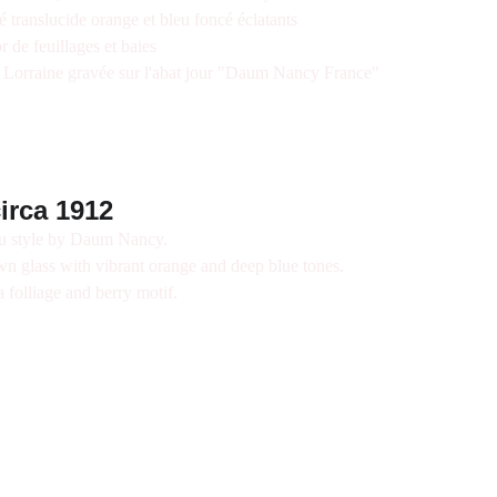
é translucide orange et bleu foncé éclatants
r de feuillages et baies
de Lorraine gravée sur l'abat jour "Daum Nancy France"
rca 1912
u style by Daum Nancy.
wn glass with vibrant orange and deep blue tones.
 folliage and berry motif.