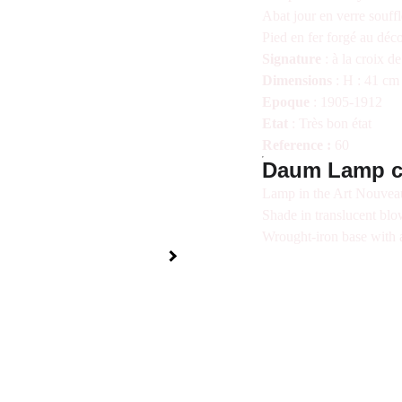
Abat jour en verre souffl
Pied en fer forgé au déco
Signature
: à la croix 
Dimensions
: H : 41 cm
Epoque
: 1905-1912
Etat
: Très bon état
Reference :
60
Daum Lamp ci
Lamp in the Art Nouvea
Shade in translucent blo
Wrought-iron base with a
A Propos
Nous joindre