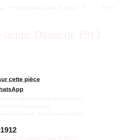
tes
Qui sommes-nous ?
Contact
FR
 lampe Daum de 1912
ur cette pièce
WhatsApp
irement • Secure payment & bank transfer
• Authenticity guaranteed
 assurée • Insured & professional shipping
1912
 nouveau, des verreries Daum de Nancy.