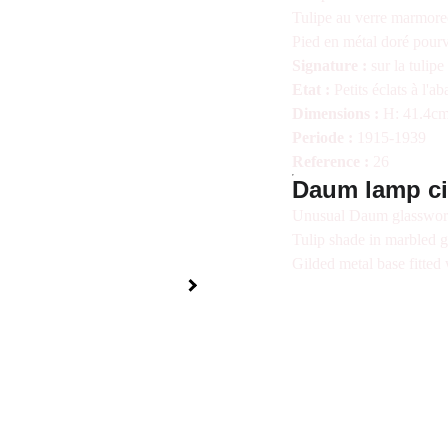
Tulipe au verre marmoree
Pied en métal doré pourv
Signature :
sur la tuli
Etat :
Petits éclats à l'ab
Dimensions :
H: 41.4cm
Periode :
1915-1939
Reference :
26
Daum lamp ci
Unusual Daum glassworks
Tulip shade in marbled g
Gilded metal base fitted
A Propos
Nous joindre