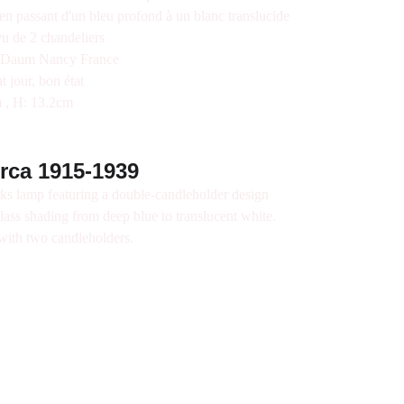
n passant d'un bleu profond à un blanc translucide
u de 2 chandeliers
pe Daum Nancy France
at jour, bon état
 , H: 13.2cm
rca 1915-1939
 lamp featuring a double-candleholder design
lass shading from deep blue to translucent white.
 with two candleholders.