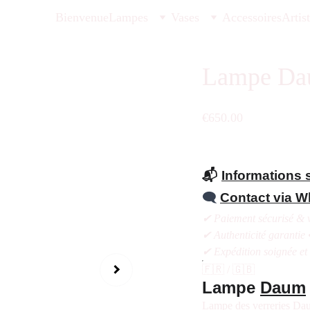
Bienvenue
Lampes
Vases
Accessoires
Artis
Lampe Dau
€650.00
📬
Informations s
🗨️
Contact via 
✔ Paiement sécurisé & v
✔ Authenticité garantie 
✔ Expédition soignée et
🇫🇷 / 🇬🇧
Lampe
Daum
Lampe des verreries Daum