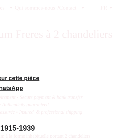
tes
Qui sommes-nous ?
Contact
FR
m Freres à 2 chandeliers
ur cette pièce
WhatsApp
irement • Secure payment & bank transfer
• Authenticity guaranteed
 assurée • Insured & professional shipping
1915-1939
 à la forme inhabituelle portant 2 chandeliers