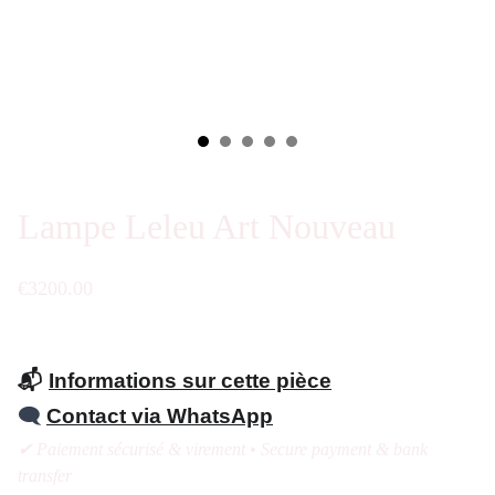
Lampe Leleu Art Nouveau
€3200.00
📬
Informations sur cette pièce
🗨️
Contact via WhatsApp
✔ Paiement sécurisé & virement • Secure payment & bank
transfer