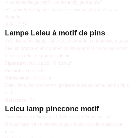
✔ Authenticité garantie • Authenticity guaranteed
✔ Expédition soignée et assurée • Insured & professional
shipping
🇫🇷 / 🇬🇧
Lampe Leleu à motif de pins
Très décorative lampe signé Leleu de style Art Nouveau marqué.
Pied en bronze et abat jour en cuivre ajouré de verre opalescent
Décor en relief de pommes de pin
Signature :
sur le pied "G. Leleu"
Période :
Vers 1900
Dimensions :
H: 42 cm
Etat :
Bon, l'un des verres opalescents est maintenu par un fin fil
de fer
Reference :
73
Leleu lamp pinecone motif
Very decorative lamp by G. Leleu in Art Nouveau style.
Bronze base with a pierced copper shade set with opalescent
glass.