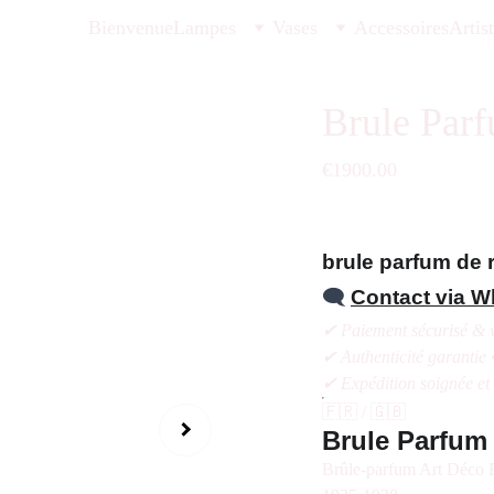
Bienvenue
Lampes
Vases
Accessoires
Artis
Brule Par
€1900.00
brule parfum de 
🗨️
Contact via 
✔ Paiement sécurisé & v
✔ Authenticité garantie 
✔ Expédition soignée et
🇫🇷 / 🇬🇧
Brule Parfum
Brûle-parfum Art Déco Ro