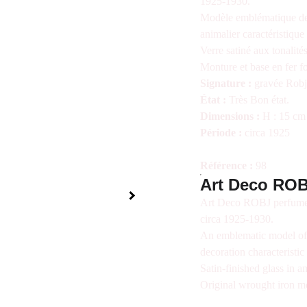
1925-1930.
Modèle emblématique de 
animalier caractéristique
Verre satiné aux tonalité
Monture et base en fer fo
Signature :
gravée Robj
État :
Très Bon état.
Dimensions :
H : 15 cm
Période :
circa 1925
Référence :
98
Art Deco ROB
Art Deco ROBJ perfume b
circa 1925-1930.
An emblematic model of 
decoration characteristic
Satin-finished glass in 
Original wrought iron mo