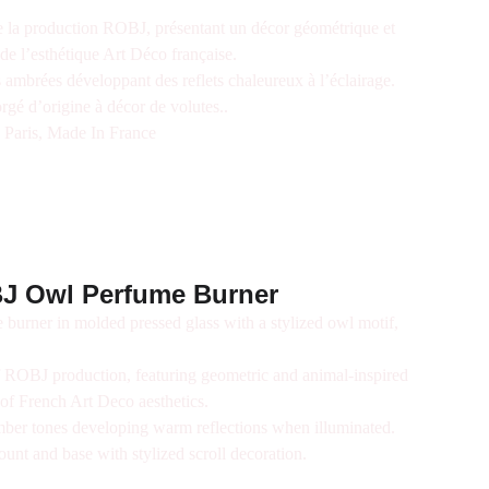
la production ROBJ, présentant un décor géométrique et
 de l’esthétique Art Déco française.
s ambrées développant des reflets chaleureux à l’éclairage.
rgé d’origine à décor de volutes..
 Paris, Made In France
J Owl Perfume Burner
urner in molded pressed glass with a stylized owl motif,
ROBJ production, featuring geometric and animal-inspired
 of French Art Deco aesthetics.
amber tones developing warm reflections when illuminated.
unt and base with stylized scroll decoration.