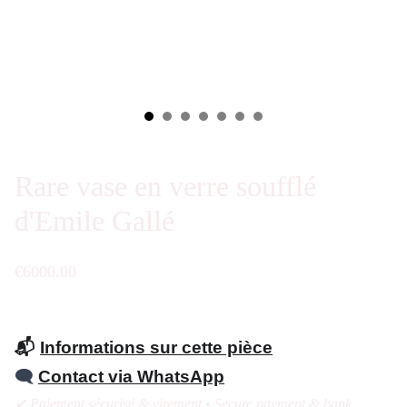
Rare vase en verre soufflé
d'Emile Gallé
€6000.00
📬
Informations sur cette pièce
🗨️
Contact via WhatsApp
✔ Paiement sécurisé & virement • Secure payment & bank