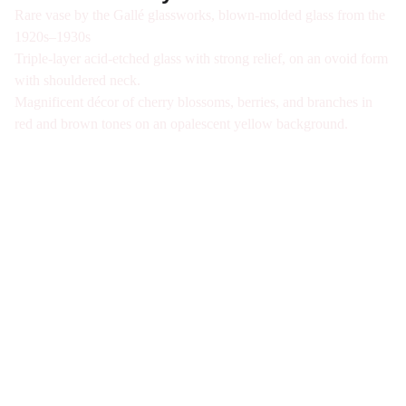
Rare vase by the Gallé glassworks, blown-molded glass from the
1920s–1930s
Triple-layer acid-etched glass with strong relief, on an ovoid form
with shouldered neck.
Magnificent décor of cherry blossoms, berries, and branches in
red and brown tones on an opalescent yellow background.
Galerie d'antiquités spécialisée en verre Art 
Nouveau et Art Déco à Paris. Visite sur Rdv 
uniquement
Nous joindre
07-49-40-49-34