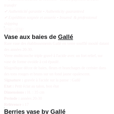
transfer
✔ Authenticité garantie • Authenticity guaranteed
✔ Expédition soignée et assurée • Insured & professional
shipping
🇫🇷 / 🇬🇧
Vase aux baies de
Gallé
Rare vase des établisssements Gallé en verre soufflé moulé datant
des années 20-30.
Verre multicouche triple gravé à l'acide avec un fort relief, sur
vase de forme ovoïde à col épaulé.
Magnifique décor de baies, fleurs et branchages de cerisier dans
des tons rouges et bruns sur un fond jaune opalescent.
Signature :
gravée à l'acide sur la panse : Gallé
Etat :
Petit éclat au talon, bon état
Dimensions :
H. : 35 cm
Periode :
années 20-30
Référence :
17
Berries vase by Gallé