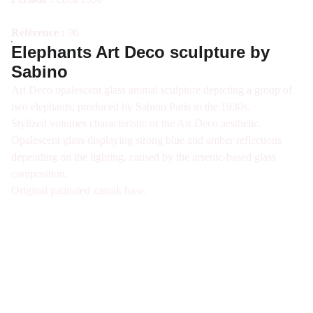
Référence :
96
Elephants Art Deco sculpture by
Sabino
Art Deco opalescent glass animal sculpture depicting a group of
two elephants, produced by Sabino Paris in the 1930s.
Stylized volumes characteristic of the Art Deco aesthetic.
Opalescent glass displaying strong blue and amber reflections
depending on the lighting, caused by the arsenic-based glass
composition.
Original patinated zamak base.