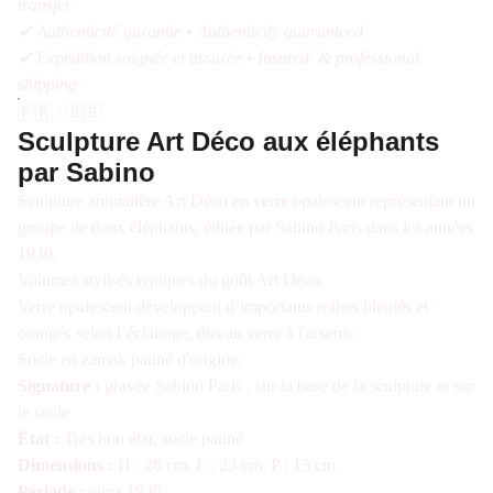
transfer
✔ Authenticité garantie • Authenticity guaranteed
✔ Expédition soignée et assurée • Insured & professional
shipping
🇫🇷 / 🇬🇧
Sculpture Art Déco aux éléphants
par Sabino
Sculpture animalière Art Déco en verre opalescent représentant un
groupe de deux éléphants, éditée par Sabino Paris dans les années
1930.
Volumes stylisés typiques du goût Art Déco.
Verre opalescent développant d’importants reflets bleutés et
orangés selon l’éclairage, dus au verre à l'arsenic.
Socle en zamak patiné d'origine.
Signature :
gravée Sabino Paris , sur la base de la sculpture et sur
le socle
État :
Très bon état, socle patiné
Dimensions :
H : 26 cm, L : 23 cm, P : 13 cm
Période :
circa 1930