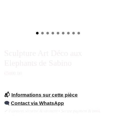
Sculpture Art Déco aux
Elephants de Sabino
€5000.00
📬
Informations sur cette pièce
🗨️
Contact via WhatsApp
✔ Paiement sécurisé & virement • Secure payment & bank