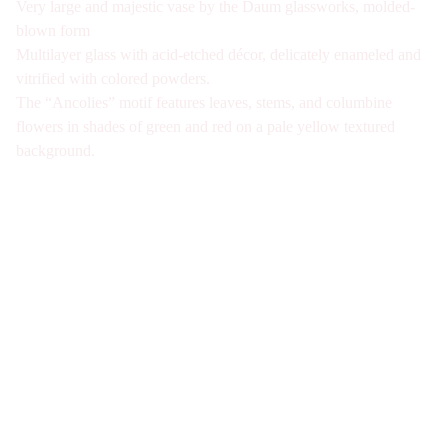
Very large and majestic vase by the Daum glassworks, molded-
blown form
Multilayer glass with acid-etched décor, delicately enameled and
vitrified with colored powders.
The “Ancolies” motif features leaves, stems, and columbine
flowers in shades of green and red on a pale yellow textured
background.
Galerie d'antiquités spécialisée en verre Art 
Nouveau et Art Déco à Paris. Visite sur Rdv 
uniquement
Nous joindre