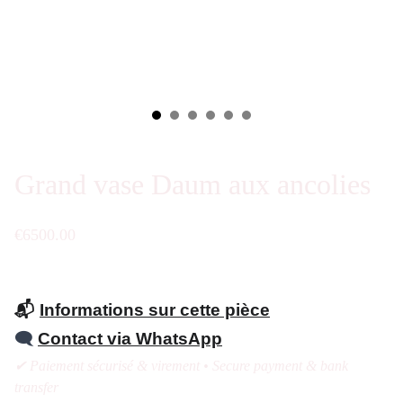
Grand vase Daum aux ancolies
€6500.00
📬
Informations sur cette pièce
🗨️
Contact via WhatsApp
✔ Paiement sécurisé & virement • Secure payment & bank
transfer