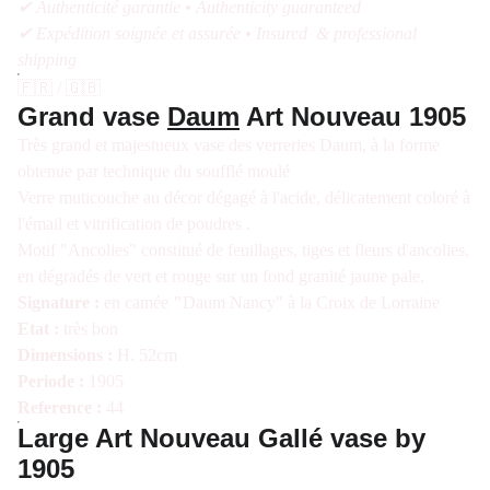
✔ Authenticité garantie • Authenticity guaranteed
✔ Expédition soignée et assurée • Insured & professional
shipping
🇫🇷 / 🇬🇧
Grand vase
Daum
Art Nouveau 1905
Très grand et majestueux vase des verreries Daum, à la forme
obtenue par technique du soufflé moulé
Verre muticouche au décor dégagé à l'acide, délicatement coloré à
l'émail et vitrification de poudres .
Motif "Ancolies" constitué de feuillages, tiges et fleurs d'ancolies,
en dégradés de vert et rouge sur un fond granité jaune pale.
Signature :
en camée
"
Daum Nancy" à la Croix de Lorraine
Etat :
très bon
Dimensions :
H. 52cm
Periode :
1905
Reference :
44
Large Art Nouveau Gallé vase by
1905