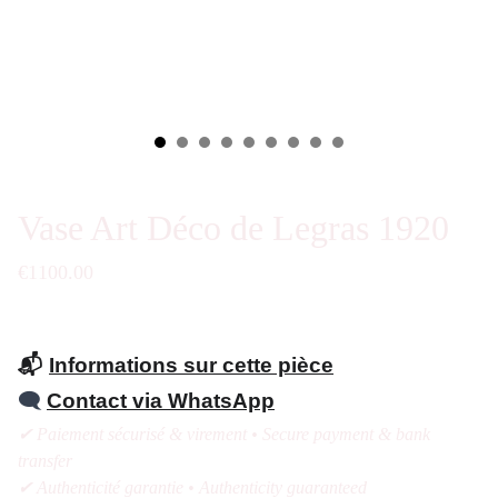
Vase Art Déco de Legras 1920
€1100.00
📬
Informations sur cette pièce
🗨️
Contact via WhatsApp
✔ Paiement sécurisé & virement • Secure payment & bank
transfer
✔ Authenticité garantie • Authenticity guaranteed