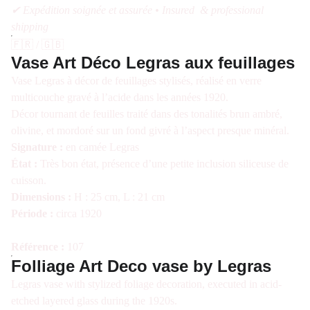
✔ Expédition soignée et assurée • Insured & professional
shipping
🇫🇷 / 🇬🇧
Vase Art Déco Legras aux feuillages
Vase Legras à décor de feuillages stylisés, réalisé en verre
multicouche gravé à l’acide dans les années 1920.
Décor tournant de feuilles traité dans des tonalités brun ambré,
olivine, et mordoré sur un fond givré à l’aspect presque minéral.
Signature :
en camée Legras
État :
Très bon état, présence d’une petite inclusion siliceuse de
cuisson.
Dimensions :
H : 25 cm, L : 21 cm
Période :
circa 1920
Référence :
107
Folliage Art Deco vase by Legras
Legras vase with stylized foliage decoration, executed in acid-
etched layered glass during the 1920s.