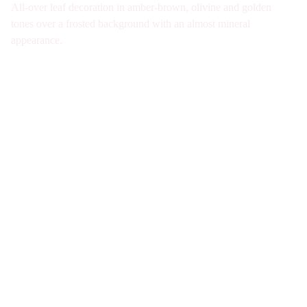
All-over leaf decoration in amber-brown, olivine and golden
tones over a frosted background with an almost mineral
appearance.
Galerie d'antiquités spécialisée en verre Art 
Nouveau et Art Déco à Paris. Visite sur Rdv 
uniquement
Nous joindre
07-49-40-49-34
contact@verre1900.com
Fiche de contact