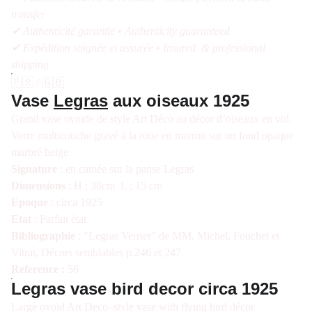
transfer
✔ Authenticité garantie • Authenticity guaranteed
✔ Expédition soignée et assurée • Insured & professional
shipping
🇫🇷 / 🇬🇧
Vase
Legras
aux oiseaux 1925
Grand vase ovoïde de style Art Déco au décor d’oiseaux en vol.
Verre multicouche gravé à la roue en marron sur un fond opaque
marbré beige
Signature
: en camée sur la panse Legras
Dimensions
: H : 38cm L : 15 cm
Epoque
: circa 1925
Etat
: Parfait état
Bibliographie
: "Legras Verrier" de MM. Michel, Fouchet et
Vitrat, Décors semblables p.246 et 247
Reference :
56
Legras vase bird decor circa 1925
Large ovoid Art Deco–style vase with flying bird décor