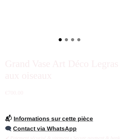
Grand Vase Art Déco Legras
aux oiseaux
€700.00
📬
Informations sur cette pièce
🗨️
Contact via WhatsApp
✔ Paiement sécurisé & virement • Secure payment & bank