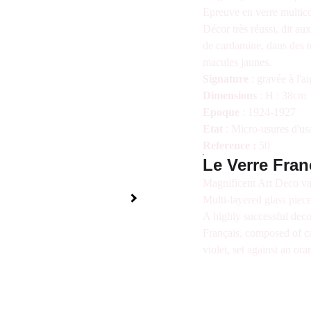
Epreuve en verre multico
Décor très réussi, dit au
de cardamine, dans des t
macules jaunes.
Signature
: gravée à l'a
Dimensions
: H : 38cm
Epoque
: 1924-1927
Etat
: Micro-usures d'usa
Reference :
50
Le Verre Fran
Magnificent Art Deco vas
Multi-layered glass piece
A highly successful dec
Français, composed of c
violet, set against an o