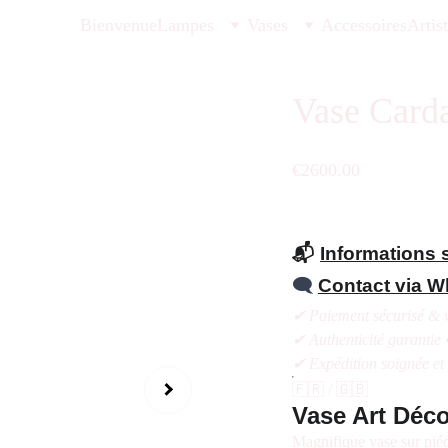
Bienvenue
Lampes
Vases
Accessoires
Artis
Vase Carda
€2600.00
📬
Informations s
🗨️
Contact via 
✔ Paiement sécurisé & v
✔ Authenticité garantie 
✔ Expédition soignée et
🇫🇷 / 🇬🇧
Vase Art Déc
Magnifique vase sur piéd