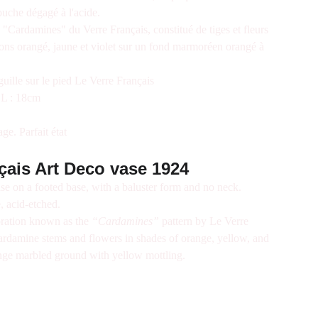
uche dégagé à l'acide.
x "Cardamines" du Verre Français, constitué de tiges et fleurs
ons orangé, jaune et violet sur un fond marmoréen orangé à
iguille sur le pied Le Verre Français
 L : 18cm
ge. Parfait état
çais Art Deco vase 1924
e on a footed base, with a baluster form and no neck.
, acid-etched.
oration known as the
“Cardamines”
pattern by Le Verre
ardamine stems and flowers in shades of orange, yellow, and
range marbled ground with yellow mottling.