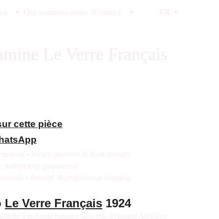
tes
Qui sommes-nous ?
Contact
FR
mine Le Verre Français
ur cette pièce
WhatsApp
irement • Secure payment & bank transfer
• Authenticity guaranteed
 assurée • Insured & professional shipping
o
Le Verre Français
1924
ouche à la forme balustre sans col, d'époque Art Déco