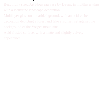
Beautifully sized Art Nouveau vase by Daum, in multilayer glass
with a lacustrine landscape decoration.
Multilayer glass on a marbled ground, with an acid-etched
decoration depicting a forest and lake at sunset, set against the
background of the Vosges mountains.
Acid-frosted surface, with a matte and slightly velvety
appearance.
Galerie d'antiquités spécialisée en verre Art 
Nouveau et Art Déco à Paris. Visite sur Rdv 
uniquement
Nous joindre