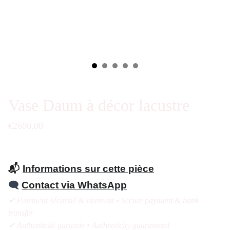
Vase Daum à décor lacustre
€2600.00
📬
Informations sur cette pièce
🗨️
Contact via WhatsApp
✔ Paiement sécurisé & virement • Secure payment & bank
transfer
✔ Authenticité garantie • Authenticity guaranteed