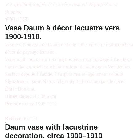
✔ Expédition soignée et assurée • Insured & professional
shipping
🇫🇷 / 🇬🇧
Vase Daum à décor lacustre vers
1900-1910.
Vase Art Nouveau de Daum de belle taille, en verre multicouche à
décor de paysage lacustre.
Verre multicouche sur fond marmoréen, décor dégagé à l'acide de
foret et lac au soleil couchant sur fond de montagnes Vosgiennes
Surface dépolie à l'acide, à l'aspect mat et légèrement velouté
Signature :
Daum Nancy à la croix de Lorraine dans le décor
État :
Bon état.
Dimensions :
H : 38,5 cm
Période :
circa 1900-1910
Référence :
103
Daum vase with lacustrine
decoration, circa 1900–1910