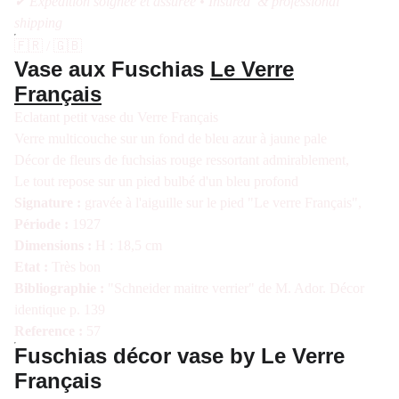
✔ Expédition soignée et assurée • Insured & professional
shipping
🇫🇷 / 🇬🇧
Vase aux Fuschias
Le Verre
Français
Eclatant petit vase du Verre Français
Verre multicouche sur un fond de bleu azur à jaune pale
Décor de fleurs de fuchsias rouge ressortant admirablement,
Le tout repose sur un pied bulbé d'un bleu profond
Signature :
gravée à l'aiguille sur le pied "Le verre Français",
Période :
1927
Dimensions :
H : 18,5 cm
Etat :
Très bon
Bibliographie :
"Schneider maitre verrier" de M. Ador. Décor
identique p. 139
Reference :
57
Fuschias décor vase by Le Verre
Français