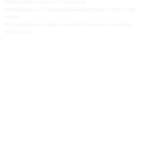
Brilliant small vase by Le Verre Français
Multilayer glass on a background shading from azure blue to pale
yellow.
Red fuchsia flowers stand out beautifully, resting on a deep blue
bulbous foot.
Galerie d'antiquités spécialisée en verre Art 
Nouveau et Art Déco à Paris. Visite sur Rdv 
uniquement
Nous joindre
07-49-40-49-34
contact@verre1900.com