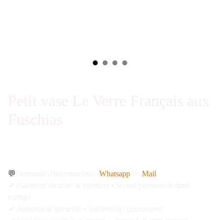
Petit vase Le Verre Français aux
Fuschias
💬
Demande d'informations :
Whatsapp
ou
Mail
✔ Paiement sécurisé & virement • Secure payment & bank
transfer
✔ Authenticité garantie • Authenticity guaranteed