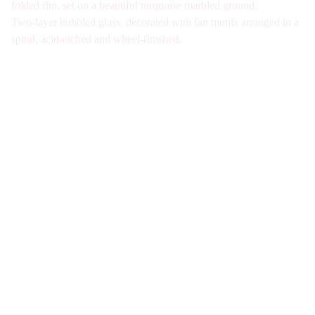
folded rim, set on a beautiful turquoise marbled ground.
Two-layer bubbled glass, decorated with fan motifs arranged in a
spiral, acid-etched and wheel-finished.
Galerie d'antiquités spécialisée en verre Art 
Nouveau et Art Déco à Paris. Visite sur Rdv 
uniquement
Nous joindre
07-49-40-49-34
contact@verre1900.com
Fiche de contact
Qui sommes-nous ?