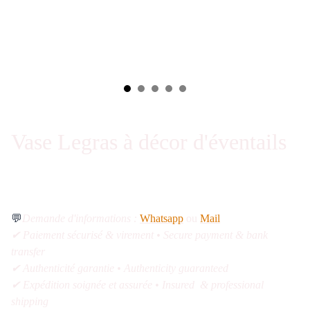
Vase Legras à décor d'éventails
💬
Demande d'informations :
Whatsapp
ou
Mail
✔ Paiement sécurisé & virement • Secure payment & bank
transfer
✔ Authenticité garantie • Authenticity guaranteed
✔ Expédition soignée et assurée • Insured & professional
shipping