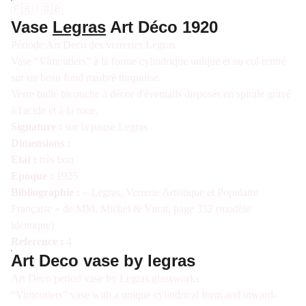
🇫🇷 / 🇬🇧
Vase
Legras
Art Déco 1920
Période Art Deco des verreries Legras.
Vase "Vimoutiers" à la forme cylindrique unique et au col rentré
sur un beau fond marbré turquoise.
Verre bullé bicouche à décor d'éventails disposés en spirale gravé
à l'acide et à la roue.
Signature :
sur la panse Legras
Dimensions :
Etat :
très bon
Epoque :
1925
Bibliographie :
« Legras, Verrerie Artistique et Populaire
Française » de MM. Michel & Vitrat, page 352 (modèle
identique)
Reference :
4
Art Deco vase by legras
Art Deco period vase by Legras glassworks
“Vimoutiers” vase with a unique cylindrical form and inward-