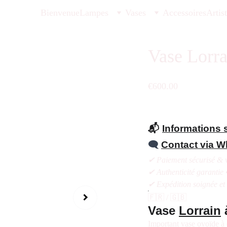
Bienvenue
Lampes
Vases
Accessoires
Artis
Vase Lorr
€600.00
📬
Informations s
🗨️
Contact via 
✔ Paiement sécurisé & v
✔ Authenticité garantie 
✔ Expédition soignée et
🇫🇷 / 🇬🇧
Vase
Lorrain
Important vase ovoïde à 