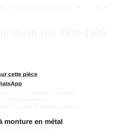
tes
Qui sommes-nous ?
Contact
FR
ain Daum vers 1920-1936
ur cette pièce
WhatsApp
irement • Secure payment & bank transfer
• Authenticity guaranteed
 assurée • Insured & professional shipping
à monture en métal
col évasé de style Art Déco.