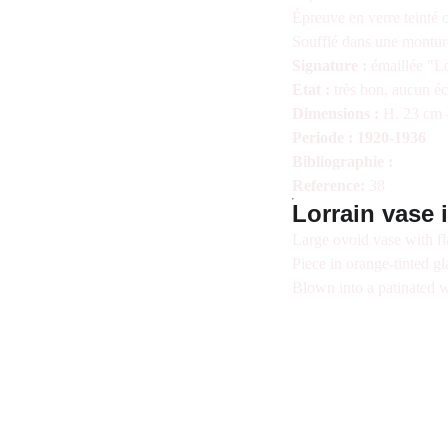
Épreuve en verre teinté o
Soufflé dans une monture
Signature :
émaillée "L
Etat :
très bon, aucun éc
Dimensions :
H. 23 cm 
Periode : 1920-1936
Bibliographie :
Reference:
38
Lorrain vase 
Large ovoid vase with fl
Piece in orange-tinted gl
Blown into a patinated 
A Propos
Nous joindre