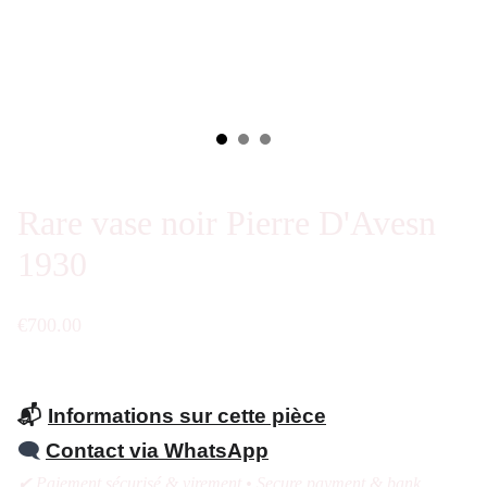
Rare vase noir Pierre D'Avesn
1930
€700.00
📬
Informations sur cette pièce
🗨️
Contact via WhatsApp
✔ Paiement sécurisé & virement • Secure payment & bank