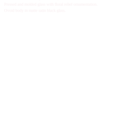
Pressed and molded glass with floral relief ornamentation.
Ovoid body in matte satin black glass.
Galerie d'antiquités spécialisée en verre Art 
Nouveau et Art Déco à Paris. Visite sur Rdv 
uniquement
Nous joindre
07-49-40-49-34
contact@verre1900.com
Fiche de contact
Qui sommes-nous ?