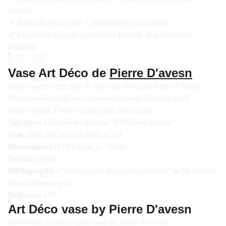
transfer
✔ Authenticité garantie • Authenticity guaranteed
✔ Expédition soignée et assurée • Insured & professional
shipping
🇫🇷 / 🇬🇧
Vase Art Déco de
Pierre D'avesn
Rare vase en verre noir de style Art Déco par Pierre d’Avesn
Verre pressé moulé avec ornementation de fleurs en relief
Corps ovoïde à belle couleur noir mat et satin.
Signature :
Moulée en dessous "P D'Avesn France"
Etat :
Bon état, un petit éclat au col
Dimensions :
H : 21,5 cm, L : 18 cm
Periode :
1935
Bibliographie :
"Dictionnaire des maitres verriers" de M. Olland,
décor identique p.34
Reference :
37
Art Déco vase by Pierre D'avesn
Rare black Art Deco glass vase by Pierre d’Avesn