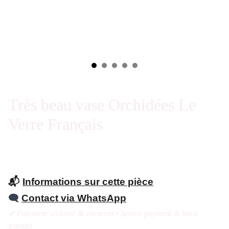
Très beau vase Orchidées Le
Verre Français
📬
Informations sur cette pièce
🗨️
Contact via WhatsApp
✔ Paiement sécurisé & virement • Secure payment & bank
transfer