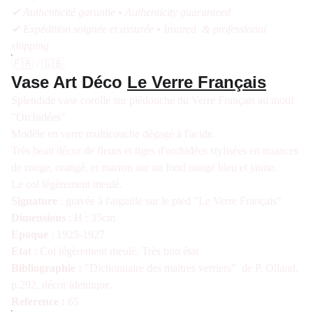
✔ Authenticité garantie • Authenticity guaranteed
✔ Expédition soignée et assurée • Insured & professional
shipping
🇫🇷 / 🇬🇧
Vase Art Déco
Le Verre Français
Splendide vase corolle sur piédouche du Verre Français au motif
"Orchidées"
Modèle en verre multicouche dégagé à l'acide.
Très beau décor de fleurs et tiges d'orchidées stylisées en nuances
de rouge, orangé, et marron sur un fond nuagé bleu et jaune.
Le col légèrement meulé.
Signature
: gravée à l'aiguille sur le pied "Le Verre Français"
Dimensions
: H : 35cm
Epoque
: 1925-1927
Etat
: Col légèrement meulé. Très bon état
Bibliographie :
"Dictionnaire des maitres verriers" de P. Olland,
p.292, décor identique.
Reference :
65