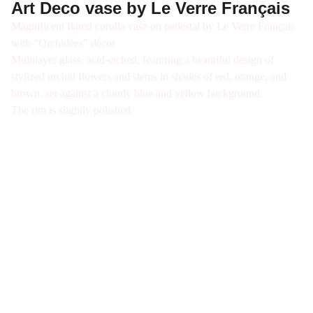
Art Deco vase by Le Verre Français
Magnificent flared corolla vase on pedestal by Le Verre Français
with “Orchidées” décor
Multilayer glass, acid-etched, featuring a beautiful design of
stylized orchid flowers and stems in shades of red, orange, and
brown, set against a cloudy blue and yellow background.
The rim is slightly polished.
Galerie d'antiquités spécialisée en verre Art 
Nouveau et Art Déco à Paris. Visite sur Rdv 
uniquement
Nous joindre