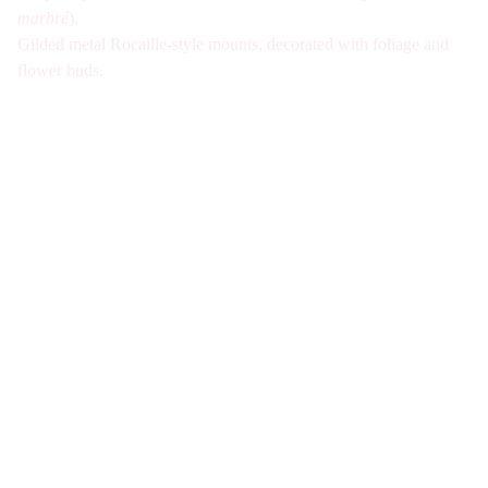
marbré
).
Gilded metal Rocaille-style mounts, decorated with foliage and
flower buds.
Galerie d'antiquités spécialisée en verre Art 
Nouveau et Art Déco à Paris. Visite sur Rdv 
uniquement
Nous joindre
07-49-40-49-34
contact@verre1900.com
Fiche de contact