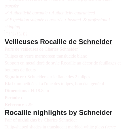
transfer
✔ Authenticité garantie • Authenticity guaranteed
✔ Expédition soignée et assurée • Insured & professional
shipping
🇫🇷 / 🇬🇧
Veilleuses Rocaille de
Schneider
Paire de veilleuses de Charles Schneider.
Tulipes en verre marmoreen translucide blanc
Support en metal doré de style Rocaille au décor de feuillages et
boutons de fleurs
Signature :
Schneider sur le flanc des 2 tulipes
Etat :
un petit éclat à l'une des tulipes, bon état général.
Dimensions :
H:18.8cm
Periode :
Reference :
29
Rocaille nighlights by Schneider
Pair of nightlights by Charles Schneider
Tulip-shaped shades in translucent marbled white glass (
verre