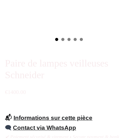
Paire de lampes veilleuses
Schneider
€1400.00
📬
Informations sur cette pièce
🗨️
Contact via WhatsApp
✔ Paiement sécurisé & virement • Secure payment & bank