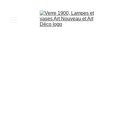
Fondée en 1836 à Klostermühle, en Bohême du 
Sud, la verrerie Johann Loetz Witwe a connu 
plusieurs propriétaires avant d'être dirigée par 
Susanne Gerstner à la fin des années 1840. Sous sa 
direction, l'entreprise s'est spécialisée dans la 
fabrication de cristal, de verre superposé et peint. 
En 1879, elle a été transmise à Maximilien von 
Spaun, marquant le début d'une période de 