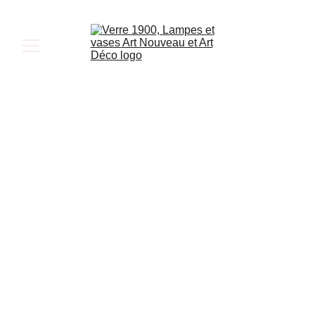
Philippe Druillet est un artiste français connu pour 
son travail dans le domaine de la bande dessinée et 
du design visuel. Né le 28 juin 1944 à Toulouse, il 
est considéré comme un innovateur en matière de 
conception visuelle et a contribué à la 
modernisation de la bande dessinée. Druillet a 
travaillé avec la cristallerie Daum à Nancy, en 
France. Il a créé plusieurs sculptures en pâte de 